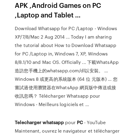
APK ,Android Games on PC
,Laptop and Tablet ...
Download Whatsapp for PC /Laptop - Windows
XP/7/8/Mac 2 Aug 2014 ... Today I am sharing
the tutorial about How to Download Whatsapp
for PC /Laptop in, Windows 7, XP, Windows
8/8.1/10 and Mac OS. Officially ... 下載WhatsApp
造訪您手機上的whatsapp.com/dl以安裝。 ...
Windows 8 或更高的系統版本 (64 位 元版本) ... 您
嘗試過使用瀏覽器在WhatsApp 網頁版中傳送或接
收訊息嗎？ Télécharger Whatsapp pour
Windows - Meilleurs logiciels et ...
Telecharger
whatsapp
pour
PC
- YouTube
Maintenant, ouvrez le navigateur et télécharger