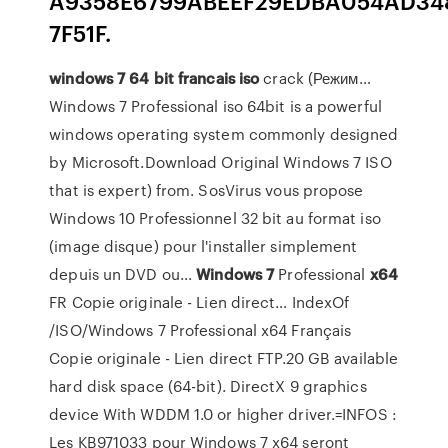
A9358E6799ABEEF29EDBA054AD34
7F51F.
windows
7
64
bit
francais
iso
crack (Режим…
Windows 7 Professional iso 64bit is a powerful
windows operating system commonly designed
by Microsoft.Download Original Windows 7 ISO
that is expert) from. SosVirus vous propose
Windows 10 Professionnel 32 bit au format iso
(image disque) pour l'installer simplement
depuis un DVD ou...
Windows
7
Professional
x
64
FR Copie originale - Lien direct… IndexOf
/ISO/Windows 7 Professional x64 Français
Copie originale - Lien direct FTP.20 GB available
hard disk space (64-bit). DirectX 9 graphics
device With WDDM 1.0 or higher driver.=INFOS :
Les KB971033 pour Windows 7 x64 seront