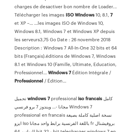
charges de desactiver bon nombre de Loader...
Télécharger les images
ISO
Windows
10, 8.1,
7
et XP –… ...les images ISO de Windows 10,
Windows 8.1, Windows 7 et Windows XP depuis
les serveurs3,75 Go Date : 26 novembre 2018
Description : Windows 7 All-In-One 32 bits et 64
bits (Français).éditions de Windows 7, Windows
8.1 et Windows 10 (Famille, Ultimate, Education,
Professionnel...
Windows
7
Édition Intégrale /
Professionnel
/ Édition…
تحميل
windows
7
professional
iso
francais
كامل
مجانا -… ويندوز 7 برو فرنسي Windows 7
professional en francais نسخة اصلية كاملة بصيغة
ايزو Iso باللغة الفرنسية برابط واحد مجانا fr بروفيشنال
للنواتين 64 bit و 32 bit telecharger windows 7 en