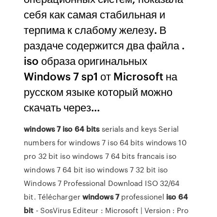
себя как самая стабильная и
терпима к слабому железу. В
раздаче содержится два файла .
iso образа оригинальных
Windows 7 sp1 от Microsoft на
русском языке который можно
скачать через...
windows
7
iso
64
bits
serials and keys Serial
numbers for windows 7 iso 64 bits windows 10
pro 32 bit iso windows 7 64 bits francais iso
windows 7 64 bit iso windows 7 32 bit iso
Windows 7 Professional Download ISO 32/64
bit. Télécharger
windows
7
professionel
iso
64
bit
- SosVirus Editeur : Microsoft | Version : Pro