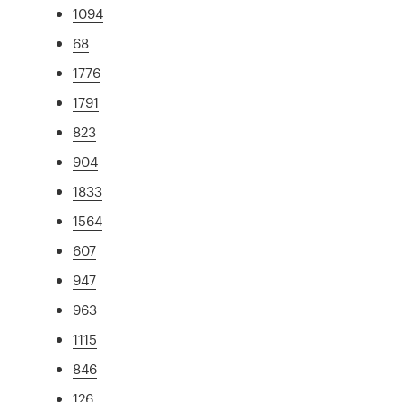
1094
68
1776
1791
823
904
1833
1564
607
947
963
1115
846
126