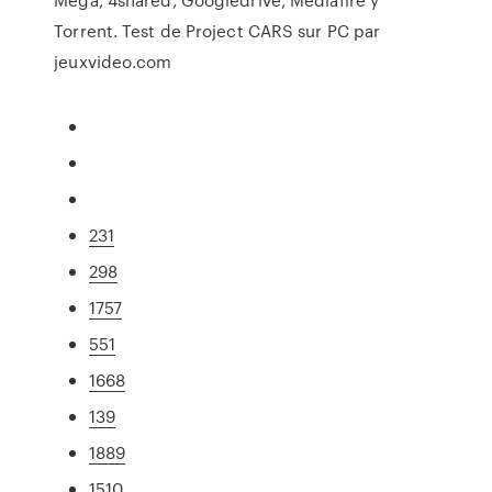
Torrent. Test de Project CARS sur PC par
jeuxvideo.com
231
298
1757
551
1668
139
1889
1510