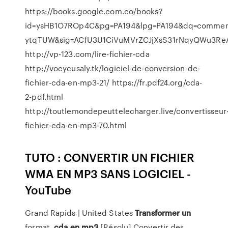
https://books.google.com.co/books?
id=ysHB1O7ROp4C&pg=PA194&lpg=PA194&dq=comment+
ytqTUW&sig=ACfU3U1CiVuMVrZCJjXsS31rNqyQWu3R
http://vp-123.com/lire-fichier-cda
http://vocycusaly.tk/logiciel-de-conversion-de-
fichier-cda-en-mp3-21/ https://fr.pdf24.org/cda-
2-pdf.html
http://toutlemondepeuttelecharger.live/convertisseur
fichier-cda-en-mp3-70.html
TUTO : CONVERTIR UN FICHIER
WMA EN MP3 SANS LOGICIEL -
YouTube
Grand Rapids | United States
Transformer
un
format .
cda
en
mp3
[Résolu] Convertir des