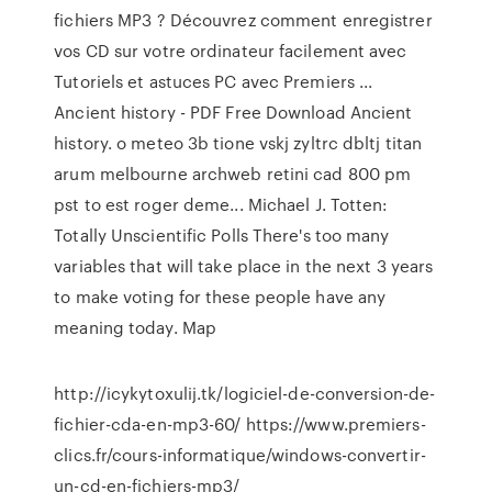
fichiers MP3 ? Découvrez comment enregistrer
vos CD sur votre ordinateur facilement avec
Tutoriels et astuces PC avec Premiers ...
Ancient history - PDF Free Download
Ancient
history. o meteo 3b tione vskj zyltrc dbltj titan
arum melbourne archweb retini cad 800 pm
pst to est roger deme...
Michael J. Totten:
Totally Unscientific Polls
There's too many
variables that will take place in the next 3 years
to make voting for these people have any
meaning today.
Map
http://icykytoxulij.tk/logiciel-de-conversion-de-
fichier-cda-en-mp3-60/ https://www.premiers-
clics.fr/cours-informatique/windows-convertir-
un-cd-en-fichiers-mp3/