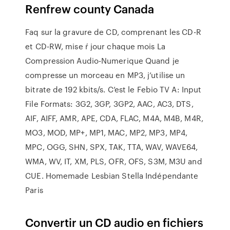
Renfrew county Canada
Faq sur la gravure de CD, comprenant les CD-R
et CD-RW, mise ŕ jour chaque mois
La
Compression Audio-Numerique
Quand je
compresse un morceau en MP3, j’utilise un
bitrate de 192 kbits/s. C’est le
Febio TV
A: Input
File Formats: 3G2, 3GP, 3GP2, AAC, AC3, DTS,
AIF, AIFF, AMR, APE, CDA, FLAC, M4A, M4B, M4R,
MO3, MOD, MP+, MP1, MAC, MP2, MP3, MP4,
MPC, OGG, SHN, SPX, TAK, TTA, WAV, WAVE64,
WMA, WV, IT, XM, PLS, OFR, OFS, S3M, M3U and
CUE.
Homemade Lesbian Stella Indépendante
Paris
Convertir un CD audio en fichiers