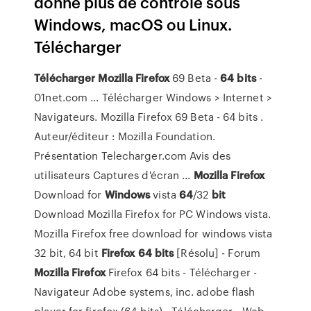
donne plus de contrôle sous
Windows, macOS ou Linux.
Télécharger
Télécharger
Mozilla
Firefox
69 Beta -
64
bits
-
01net.com ... Télécharger Windows > Internet >
Navigateurs. Mozilla Firefox 69 Beta - 64 bits .
Auteur/éditeur : Mozilla Foundation.
Présentation Telecharger.com Avis des
utilisateurs Captures d'écran ...
Mozilla
Firefox
Download for
Windows
vista
64
/32
bit
Download Mozilla Firefox for PC Windows vista.
Mozilla Firefox free download for windows vista
32 bit, 64 bit
Firefox
64
bits
[Résolu] - Forum
Mozilla
Firefox
Firefox 64 bits - Télécharger -
Navigateur Adobe systems, inc. adobe flash
player for firefox (64 bits) - Télécharger - Web