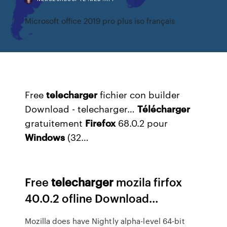
Microsoft office 2019 pro plus iso français
Free
telecharger
fichier con builder
Download - telecharger…
Télécharger
gratuitement
Firefox
68.0.2 pour
Windows
(32…
Free
telecharger
mozila firfox
40.0.2 ofline Download…
Mozilla does have Nightly alpha-level 64-bit